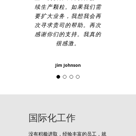
续生产颗粒。如果我们需
择。每当我们扩大生产规
是我在维护职业生涯中所
Mark Jones
Danimer Scientific
要扩大业务，我想我会再
模，无论是安装新的生产
经历过的良好的。
次寻求贵司的帮助。再次
设备还是对现有生产线进
感谢你们的支持。我真的
行现代化改造，GALA会
Phil Kluetz
Profol Maintenance Manager
参与其中。公司现有多种
很感激。
不同尺寸和型号的生产设
备。我们可以对多种聚合
Jim Johnson
物进行造粒。考虑到我们
获得的客户支持、可靠性
和设计质量，升级的决定
对我们来说相对容易。
国际化工作
Bob Anthony
O'Neil Color and Compounding Plant
Manager
没有积极进取，经验丰富的员工，就