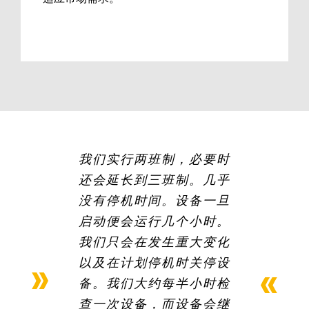
我们实行两班制，必要时
我们有一个挤出泵在服务
GALA提供可靠的设备，
O’Neil Color &
还会延长到三班制。几乎
了19年后发生了密封泄
是Danimer的重要业务
Compounding已使用
没有停机时间。设备一旦
露，我们把它寄到Maag
伙伴。GALA实验室生产
GALA 造粒机至少17年
启动便会运行几个小时。
线是我们粘合剂产品开发
进行测评和维修。Maag
了，公司运营的GALA水
我们只会在发生重大变化
下造粒机的数量每年都在
的服务和维护团队做出了
的重要环节。GALA倾听
以及在计划停机时关停设
增加。在公司扩张和成长
客户需求，并可满足客户
努力，以便让我们在启动
备。我们大约每半小时检
关键生产线前就收到泵。
的过程中，GALA的造粒
需求。
查一次设备，而设备会继
设备已成为我们的理想选
Maag团队的沟通和服务