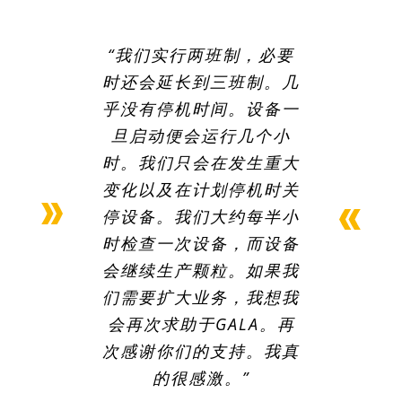
“我们实行两班制，必要
“O’Neil Color &
时还会延长到三班制。几
Compounding已使用
乎没有停机时间。设备一
GALA造粒机至少17年
了，公司运营的GALA水
旦启动便会运行几个小
时。我们只会在发生重大
下造粒机的数量每年都在
变化以及在计划停机时关
增加。在公司扩张和成长
停设备。我们大约每半小
的过程中，GALA的造粒
时检查一次设备，而设备
设备已成为我们的首选。
会继续生产颗粒。如果我
每次我们扩大生产规模，
们需要扩大业务，我想我
无论是安装新的生产设备
还是对现有生产线进行现
会再次求助于GALA。再
次感谢你们的支持。我真
代化改造，GALA都必然
会参与其中。公司现有各
的很感激。”