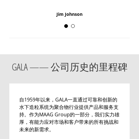
种不同尺寸和型号的生产
设备。我们可以对各种聚
Jim Johnson
合物进行造粒，并提供其
他造粒机难以达到的质
量。考虑到我们获得的客
户支持、可靠性和设计质
量，升级的决定对我们来
GALA —— 公司历史的里程碑
说相对容易。”
工厂经理Bob Anthony
ONeil Color and Compounding
自1959年以来，GALA一直通过可靠和创新的
水下造粒系统为聚合物行业提供产品和服务支
持。作为MAAG Group的一部分，我们实力雄
厚，有能力应对市场和客户带来的所有挑战和
未来的新需求。