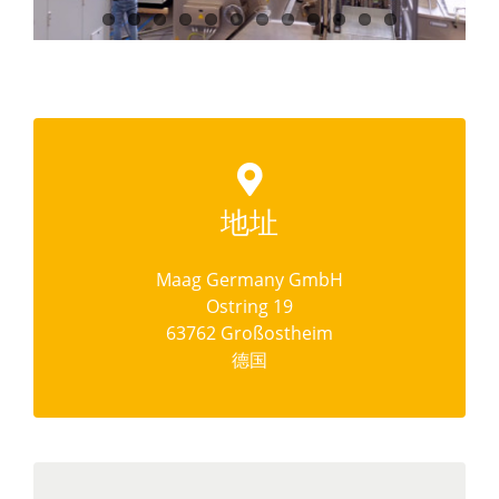
地址
Maag Germany GmbH
Ostring 19
63762 Großostheim
德国