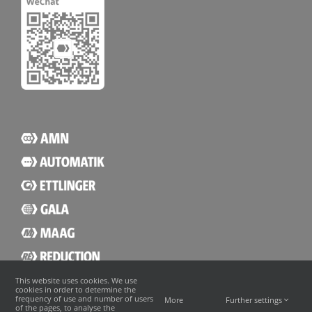
This website uses cookies. We use
cookies in order to determine the
frequency of use and number of users
More
Further settings
of the pages, to analyse the