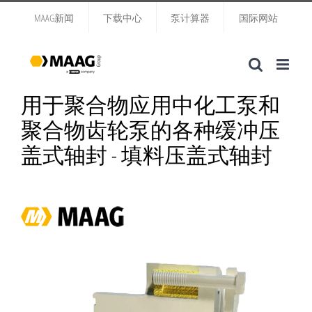
跳
MAAG新闻
下载中心
泵计算器
国际网站
过
内
容
用于聚合物应用中化工泵和
聚合物齿轮泵的各种缓冲压
盖式轴封 - 填料压盖式轴封