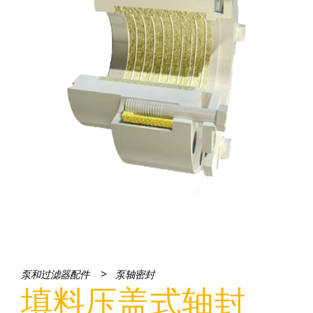
>
泵和过滤器配件
泵轴密封
填料压盖式轴封