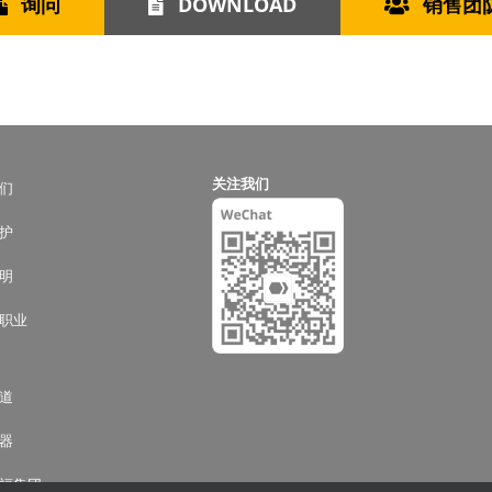
询问
DOWNLOAD
销售团
关注我们
们
护
明
职业
道
器
福集团