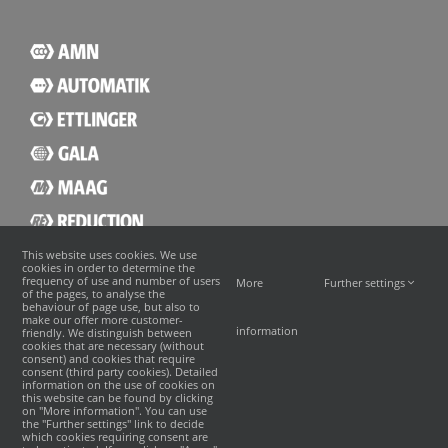
This website uses cookies. We use
cookies in order to determine the
frequency of use and number of users
More
Further settings
of the pages, to analyse the
behaviour of page use, but also to
make our offer more customer-
information
friendly. We distinguish between
cookies that are necessary (without
consent) and cookies that require
consent (third party cookies). Detailed
information on the use of cookies on
this website can be found by clicking
on "More information". You can use
the "Further settings" link to decide
which cookies requiring consent are