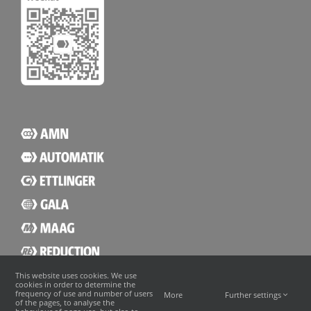
This website uses cookies. We use
cookies in order to determine the
frequency of use and number of users
More
Further settings
of the pages, to analyse the