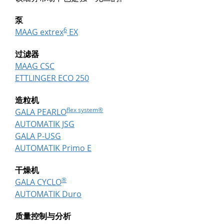
泵
6
MAAG extrex
EX
过滤器
MAAG CSC
ETTLINGER ECO 250
造粒机
flex system®
GALA PEARLO
AUTOMATIK JSG
GALA P-USG
AUTOMATIK Primo E
干燥机
®
GALA CYCLO
AUTOMATIK Duro
质量控制与分析