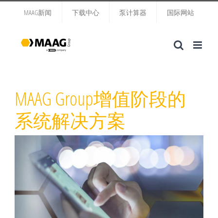
跳
MAAG新闻
下载中心
泵计算器
国际网站
过
内
容
MAAG Group增值阶段的
系统解决方案
查
看
大
图