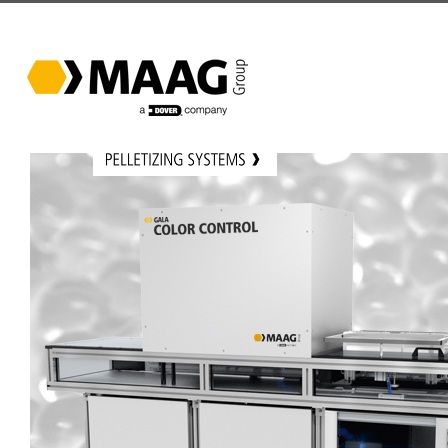
跳
过
内
容