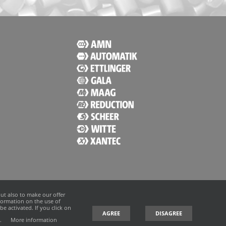
ut also to make our offer
nformation on the use of
e activated. If you click on
AGREE
DISAGREE
t.
More information