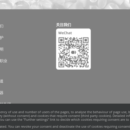
关注我们
们
护
明
职业
道
器
福集团
uency of use and number of users of the pages, to analyse the behaviour of page use, b
 (without consent) and cookies that require consent (third party cookies). Detailed i
u can use the "Further settings" link to decide which cookies requiring consent are to b
ivated. You can revoke your consent and deactivate the use of cookies requiring consen
350号
INCREON