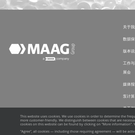
关于我
数据保
版本说
工作与
展会
媒体报
泵计算
关于都
This website uses cookies. We use cookies in order to determine the freq
more customer-friendly. We distinguish between cookies that are necessary
cookies on this website can be found by clicking on "More information". Yo
"Agree", all cookies — including those requiring agreement — will be act
©
2026 · MAAG
沪ICP备19031892号-1
|
沪公网安备 31011402008