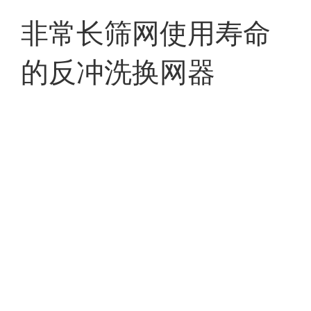
非常长筛网使用寿命
的反冲洗换网器