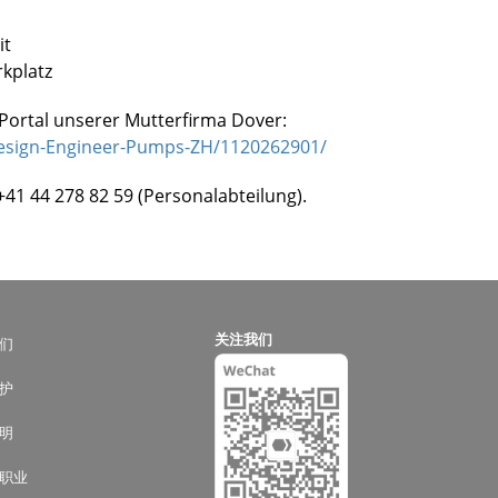
it
rkplatz
-Portal unserer Mutterfirma Dover:
Design-Engineer-Pumps-ZH/1120262901/
41 44 278 82 59 (Personalabteilung).
关注我们
们
护
明
职业