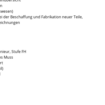
en
gswesen)
i der Beschaffung und Fabrikation neuer Teile,
Zeichnungen
nieur, Stufe FH
tes Muss
rt
l)
l