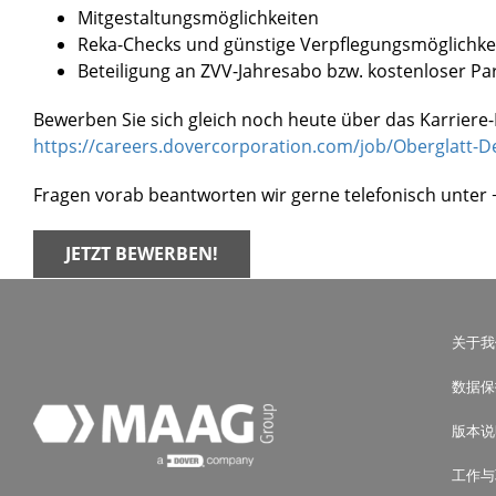
Mitgestaltungsmöglichkeiten
Reka-Checks und günstige Verpflegungsmöglichke
Beteiligung an ZVV-Jahresabo bzw. kostenloser Pa
Bewerben Sie sich gleich noch heute über das Karriere
https://careers.dovercorporation.com/job/Oberglatt-
Fragen vorab beantworten wir gerne telefonisch unter +
JETZT BEWERBEN!
关于我
数据保
版本说
工作与