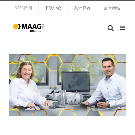
跳
MAAG新闻
下载中心
泵计算器
国际网站
过
内
容