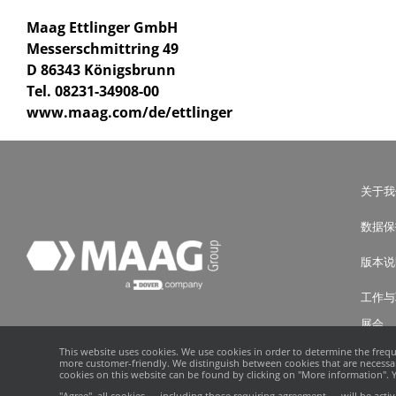
Maag Ettlinger GmbH
Messerschmittring 49
D 86343 Königsbrunn
Tel. 08231-34908-00
www.maag.com/de/ettlinger
关于我
数据保
版本说
工作与
展会
This website uses cookies. We use cookies in order to determine the freq
媒体报
more customer-friendly. We distinguish between cookies that are necessary
cookies on this website can be found by clicking on "More information". Yo
泵计算
"Agree", all cookies — including those requiring agreement — will be act