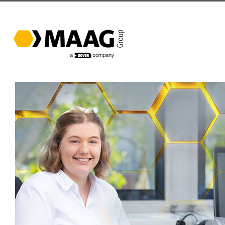
跳
过
内
容