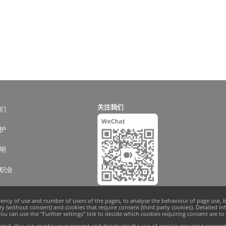
关注我们
们
护
明
职业
uency of use and number of users of the pages, to analyse the behaviour of page use, b
道
 (without consent) and cookies that require consent (third party cookies). Detailed i
u can use the "Further settings" link to decide which cookies requiring consent are to b
器
ivated. You can revoke your consent and deactivate the use of cookies requiring consen