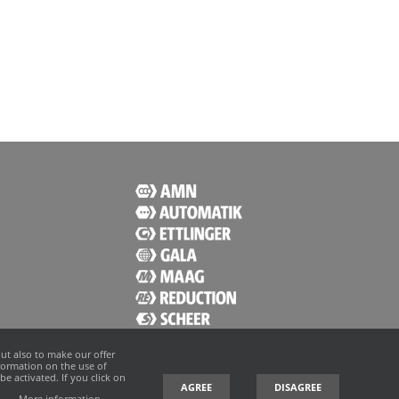
ut also to make our offer
nformation on the use of
e activated. If you click on
AGREE
DISAGREE
t.
More information